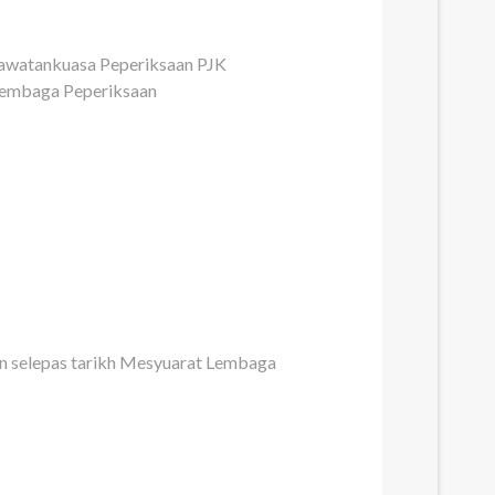
Jawatankuasa Peperiksaan PJK
 Lembaga Peperiksaan
an selepas tarikh Mesyuarat Lembaga