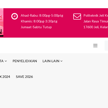
Ahad-Rabu: 8:00pg-5:00ptg
Politeknik Jeli K
Khamis: 8:00pg-3:30ptg
Jalan Raya Timur
Jumaat-Sabtu Tutup
17600 Jeli, Kela
TA
PENYELIDIKAN
LAIN-LAIN
X 2024
SAVE 2026