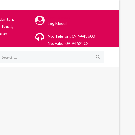
Log Masuk
elantan,
Log Masuk
-Barat,
ntan
No. Telefon: 09-9443600
No. Faks: 09-9462802