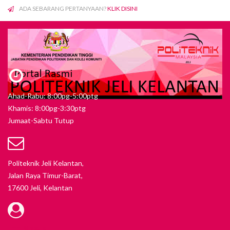
ADA SEBARANG PERTANYAAN?
KLIK DISINI
Ahad-Rabu: 8:00pg-5:00ptg
Khamis: 8:00pg-3:30ptg
Jumaat-Sabtu Tutup
Politeknik Jeli Kelantan,
Jalan Raya Timur-Barat,
17600 Jeli, Kelantan
Log Masuk