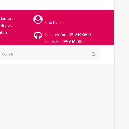
Log Masuk
elantan,
Log Masuk
-Barat,
ntan
No. Telefon: 09-9443600
No. Faks: 09-9462802