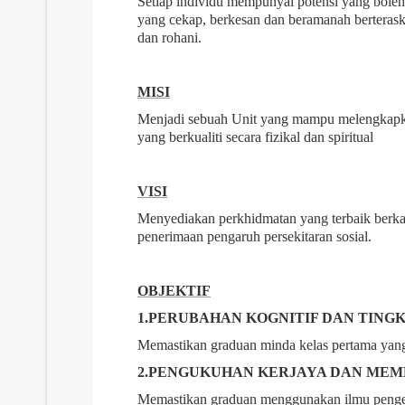
Setiap individu mempunyai potensi yang bole
yang cekap, berkesan dan beramanah berteraska
dan rohani.
MISI
Menjadi sebuah Unit yang mampu melengkapkan
yang berkualiti secara fizikal dan spiritual
VISI
Menyediakan perkhidmatan yang terbaik berka
penerimaan pengaruh persekitaran sosial.
OBJEKTIF
1.PERUBAHAN KOGNITIF DAN TING
Memastikan graduan minda kelas pertama yang m
2.PENGUKUHAN KERJAYA DAN ME
Memastikan graduan menggunakan ilmu pengetah