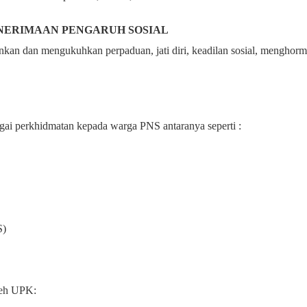
NERIMAAN PENGARUH SOSIAL
n dan mengukuhkan perpaduan, jati diri, keadilan sosial, menghorma
gai perkhidmatan kepada warga PNS antaranya seperti :
S)
oleh UPK: