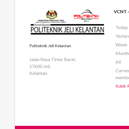
VCNT 
Today
Yester
Week
Politeknik Jeli Kelantan
Mont
Jalan Raya Timur Barat,
All
17600 Jeli,
Curren
Kelantan.
member
Kubik-R