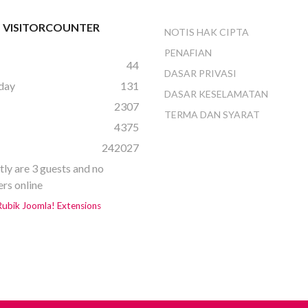
- VISITORCOUNTER
NOTIS HAK CIPTA
PENAFIAN
44
DASAR PRIVASI
day
131
DASAR KESELAMATAN
2307
TERMA DAN SYARAT
h
4375
242027
tly are 3 guests and no
s online
ubik Joomla! Extensions