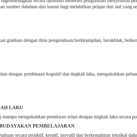
h digembelingkan secara optimum menerusi pengurusan menyeluruh pe
n sumber dalaman dan luaran bagi melahirkan pelajar dan staf yang sei
 graduan dengan ilmu pengetahuan,berktrampilan, berakhlak, berkem
itan dengan pembinaan kognitif dan tingkah laku, mengukuhkan pelua
KAH LAKU
ampu mengukuhkan pemikiran selari dengan tingkah laku secara positif
MBUDAYAKAN PEMBELAJARAN
uan secara proaktif, kreatif, inovatif dan berkemahiran teknikal dal